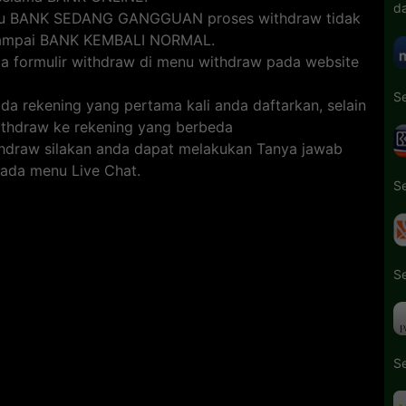
d
au BANK SEDANG GANGGUAN proses withdraw tidak
 sampai BANK KEMBALI NORMAL.
a formulir withdraw di menu withdraw pada website
S
da rekening yang pertama kali anda daftarkan, selain
withdraw ke rekening yang berbeda
ithdraw silakan anda dapat melakukan Tanya jawab
ada menu Live Chat.
S
S
S