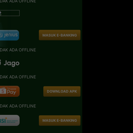
IDAK ADA OFFLINE
MASUK E-BANKING
IDAK ADA OFFLINE
IDAK ADA OFFLINE
DOWNLOAD APK
IDAK ADA OFFLINE
MASUK E-BANKING