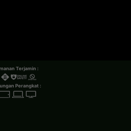
manan Terjamin :
ungan Perangkat :