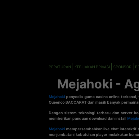
PERATURAN
KEBIJAKAN PRIVASI
SPONSOR
P
Mejahoki - A
Mejahoki
penyedia game casino online terkenal, 
Queenco BACCARAT dan masih banyak permainan
Dengan sistem teknologi terbaru dan server ke
memberikan panduan download dan install
Mejah
Mejahoki
mempersembahkan live chat interaktif 
menjembatani kebutuhan player melakukan komun