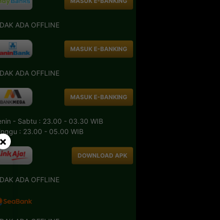
MASUK E-BANKING
IDAK ADA OFFLINE
MASUK E-BANKING
IDAK ADA OFFLINE
MASUK E-BANKING
nin - Sabtu : 23.00 - 03.30 WIB
inggu : 23.00 - 05.00 WIB
×
DOWNLOAD APK
IDAK ADA OFFLINE