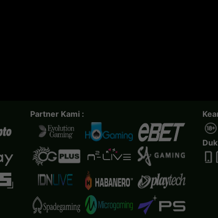
Partner Kami :
Kea
Duk