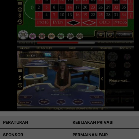
PERATURAN
KEBIJAKAN PRIVASI
SPONSOR
PERMAINAN FAIR