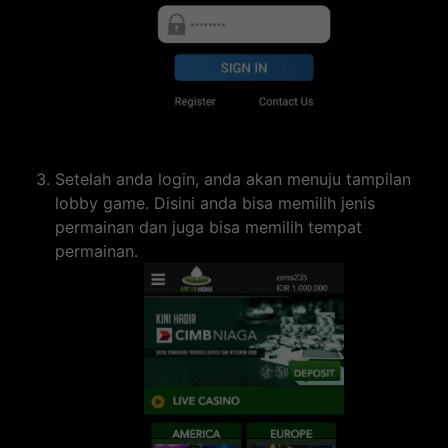
Setelah anda login, anda akan menuju tampilan
lobby game. Disini anda bisa memilih jenis
permainan dan juga bisa memilih tempat
permainan.