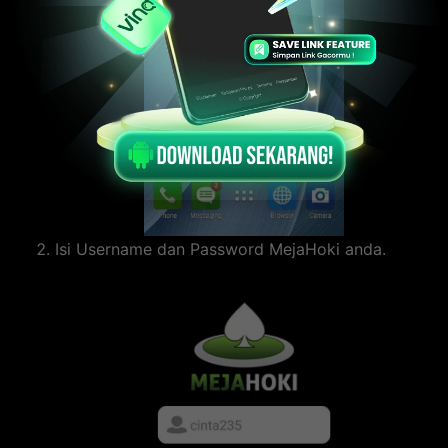
Isi Username dan Password MejaHoki anda.