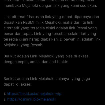
membuka Mejahoki dengan link yang kami sediakan.
Link alternatif haruslah link yang dapat dipercaya dan
dipastikan RESMI milik Mejahoki, maka dari itu link
alternatif yang tersedia disini adalah link Resmi yang
benar dan tepat. Link yang tersebar selain dari yang
tersedia disini harap diabaikan. Dibawah ini adalah link
Mejahoki yang Resmi:
Berikut adalah Link Mejahoki yang bisa di akses
dengan cepat, aman, dan anti blokir:
Berikut adalah Link Mejahoki Lainnya yang juga
dapat di akses:
https://linkid.asia/mejahoki-vip
1.
https://csnlink.bio/mejahoki
2.