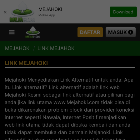
MEJAHOKI
×
Download
Mobile App
DAFTAR
MASUK
MEJAHOKI
LINK MEJAHOKI
LINK MEJAHOKI
Mejahoki Menyediakan Link Alternatif untuk anda. Apa
itu Link alternatif? Link alternatif adalah link web
Mejahoki Resmi sebagai link alternatif atau pilihan bagi
anda jika link utama www.Mejahoki.com tidak bisa di
buka dikarenakan problem block dari provider koneksi
internet seperti Nawala, Internet Positif menjadikan
web link utama tidak dapat dibuka kembali dan anda
tidak dapat membuka dan bermain Mejahoki. Link
alternatif ini akan membantu anda untuk tetap bisa