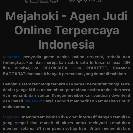
Mejahoki - Agen Judi
Online Terpercaya
Indonesia
Mejahoki
penyedia game casino online terkenal, terbaik dan
terlengkap. Fair dan merupakan salah satu terbesar di asia. IDN
live number,Live BLACKJACK, Live ROULETTE, Queenco
BACCARAT dan masih banyak permainan yang dapat dimainkan.
Dengan sistem teknologi terbaru dan server kecepatan tinggi serta
dealer yang aktif akan membuat permainan casino anda lebih seru
dan menarik dan santai. Dengan memberikan panduan download
dan install
Mejahoki
versi android memberikan kemudahan untuk
anda bermain.
Mejahoki
mempersembahkan live chat interaktif dengan tampilan
yang simpel dan mudah di akses untuk melayani kebutuhan
member selama 24 jam penuh setiap hari. Untuk menjembatani