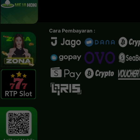
Cara Pembayaran :