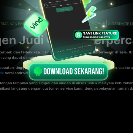
ERMAINAN FAIR
CARA BERMAIN
VIDEO TUTORIAL
MOBILE
ALTERNATIF L
gen Judi Online Terperc
terbaik dan terlengkap. Fair dan merupakan salah satu terbesar di asia.
 yang dapat dimainkan.
cepatan tinggi serta dealer yang aktif akan membuat permainan casino 
oki
versi android memberikan kemudahan untuk anda bermain.
dengan tampilan yang simpel dan mudah di akses untuk melayani kebutuhan
ikasi langsung dengan customer service kami, dengan pelayanan ramah dan