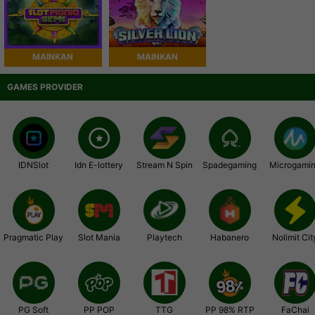
MAINKAN
MAINKAN
GAMES PROVIDER
IDNSlot
Idn E-lottery
Stream N Spin
Spadegaming
Microgami
Pragmatic Play
Slot Mania
Playtech
Habanero
Nolimit Cit
PG Soft
PP POP
TTG
PP 98% RTP
FaChai