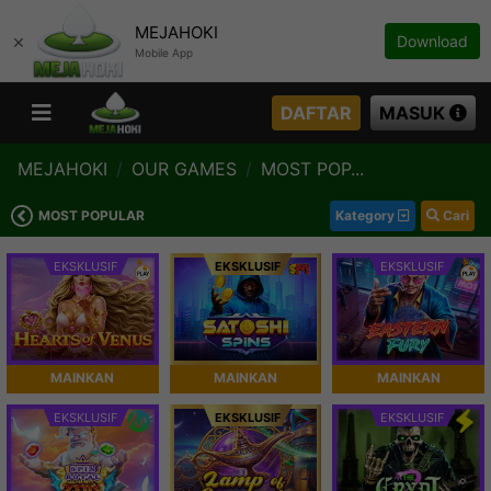
MEJAHOKI
×
Download
Mobile App
DAFTAR
MASUK
MEJAHOKI
OUR GAMES
MOST POP...
MOST POPULAR
Kategory
Cari
EKSKLUSIF
EKSKLUSIF
EKSKLUSIF
MAINKAN
MAINKAN
MAINKAN
EKSKLUSIF
EKSKLUSIF
EKSKLUSIF