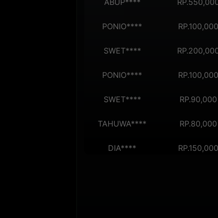
SWET****
RP.200,00
PONIO****
RP.100,00
SWET****
RP.90,000
TAHUWA****
RP.80,000
DIA****
RP.150,00
ONTO****
RP.802,00
AJIB****
RP.2,000,0
PONIO****
RP.200,00
ABUP****
RP.550,00