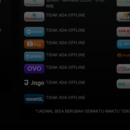
WIB
0
TIDAK ADA OFFLINE
0
TIDAK ADA OFFLINE
TIDAK ADA OFFLINE
TIDAK ADA OFFLINE
0
TIDAK ADA OFFLINE
0
TIDAK ADA OFFLINE
00
TIDAK ADA OFFLINE
0
*JADWAL BISA BERUBAH SEWAKTU-WAKTU TER
0