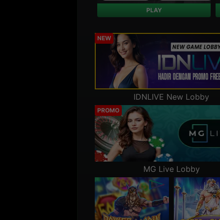
PLAY
NEW
IDNLIVE New Lobby
PROMO
MG Live Lobby