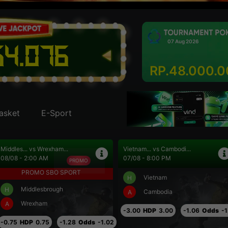
07 Aug 2026
64.076
RP.
48.000.0
asket
E-Sport
Middles... vs Wrexham...
Vietnam... vs Cambodi...
08/08 - 2:00 AM
07/08 - 8:00 PM
PROMO
O SPORT
H
Vietnam
H
Middlesbrough
A
Cambodia
A
Wrexham
-3.00
HDP
3.00
-1.06
Odds
-1
-0.75
HDP
0.75
-1.28
Odds
-1.02