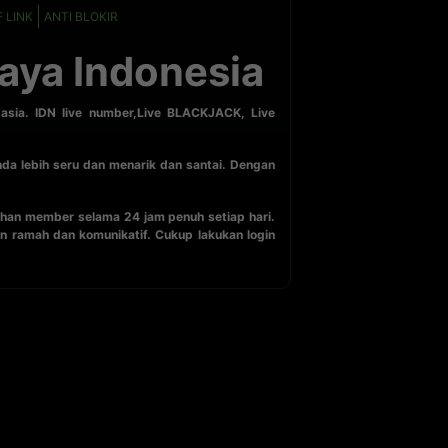
 LINK
ANTI BLOKIR
aya Indonesia
 asia. IDN live number,Live BLACKJACK, Live
nda lebih seru dan menarik dan santai. Dengan
uhan member selama 24 jam penuh setiap hari.
 ramah dan komunikatif. Cukup lakukan login