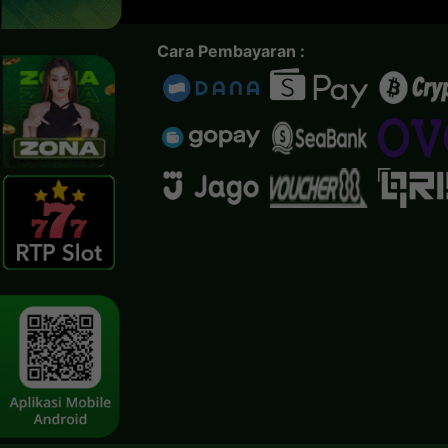
Cara Pembayaran :