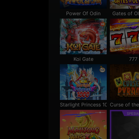
Power Of Odin
Gates of O
Koi Gate
777
Starlight Princess 1000
Curse of th
SPESIA