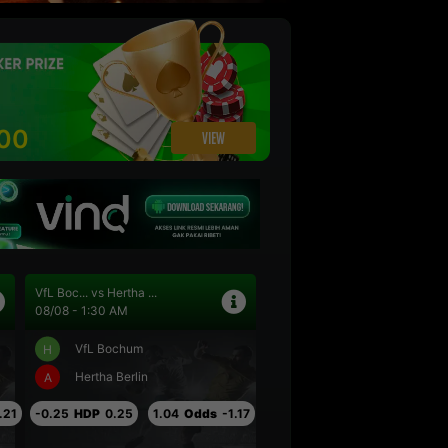
00
VIEW
VfL Boc... vs Hertha ...
Wolverh... vs Port Va...
08/08 - 1:30 AM
08/08 - 1:45 AM
H
VfL Bochum
H
Wolverhampton Wander
A
Hertha Berlin
A
Port Vale
.21
-0.25
HDP
0.25
1.04
Odds
-1.17
-1.75
HDP
1.75
-1.01
Odd