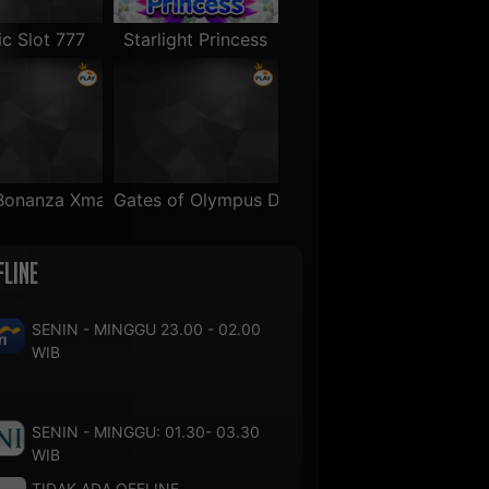
ic Slot 777
Starlight Princess
Bonanza Xmas
Gates of Olympus Dice
LINE
SENIN - MINGGU 23.00 - 02.00
WIB
SENIN - MINGGU: 01.30- 03.30
WIB
TIDAK ADA OFFLINE