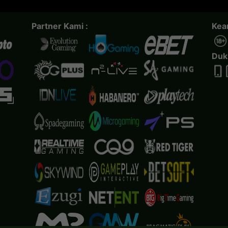
Partner Kami :
Kea
Duk